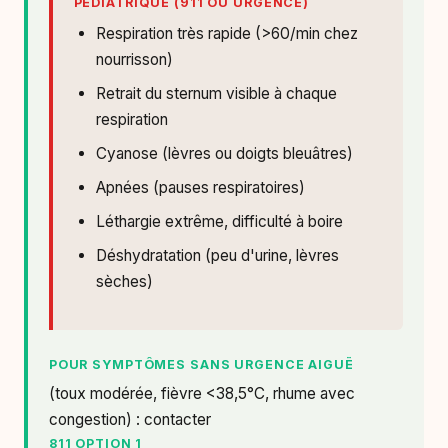
PÉDIATRIQUE (911 OU URGENCE)
Respiration très rapide (>60/min chez
nourrisson)
Retrait du sternum visible à chaque
respiration
Cyanose (lèvres ou doigts bleuâtres)
Apnées (pauses respiratoires)
Léthargie extrême, difficulté à boire
Déshydratation (peu d'urine, lèvres
sèches)
POUR SYMPTÔMES SANS URGENCE AIGUË
(toux modérée, fièvre <38,5°C, rhume avec
congestion) : contacter
811 OPTION 1