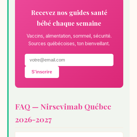
Recevez nos guides santé
bébé chaque semaine
Vaccins, alimentation, sommeil, sécurité.
Sources québécoises, ton bienveillant.
S'inscrire
FAQ — Nirsevimab Québec
2026-2027